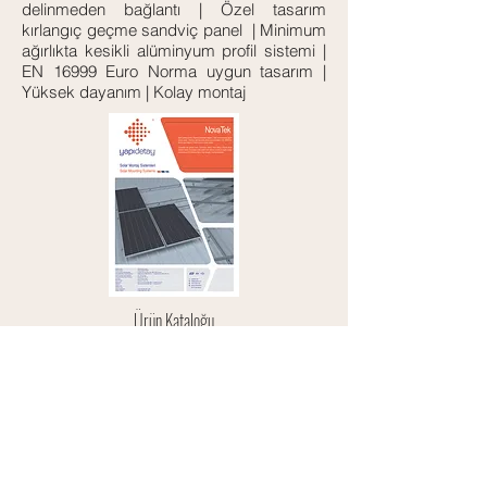
delinmeden bağlantı | Özel tasarım
kırlangıç geçme sandviç panel | Minimum
ağırlıkta kesikli alüminyum profil sistemi |
EN 16999 Euro Norma uygun tasarım |
Yüksek dayanım | Kolay montaj
Ürün Kataloğu
Daha Fazla Bilgi için Bize Ulaşabilirsiniz
Solar Enerji Düz Çatı Sistemleri
Solar Enerji Eğimli Çatı Sistemleri